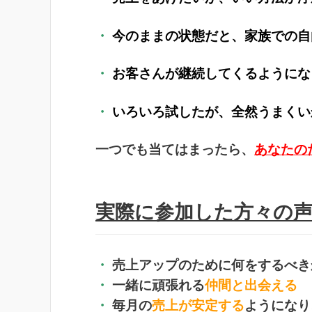
・
今のままの状態だと、家族での自
・
お客さんが継続してくるようにな
・
いろいろ試したが、全然うまくい
一つでも当てはまったら、
あなたの
実際に参加した方々の
・
売上アップのために何をするべき
・
一緒に頑張れる
仲間と出会える
・
毎月の
売上が安定する
ようになり