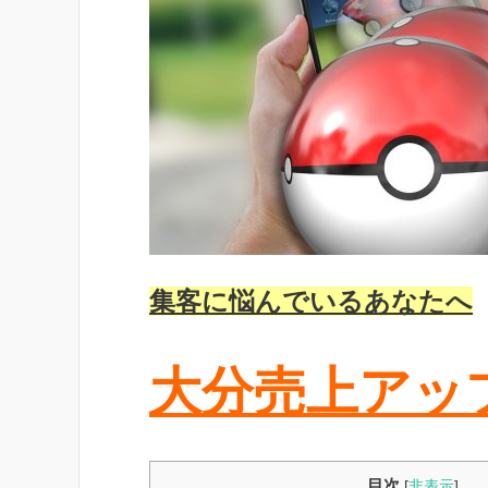
集
客に悩んでいるあなたへ
大分売上アッ
目次
[
非表示
]