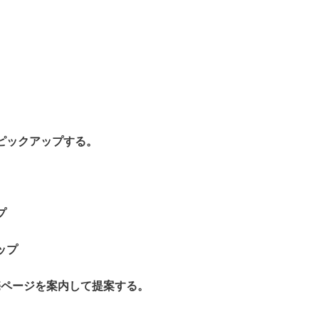
ピックアップする。
プ
ップ
販売ページを案内して提案する。